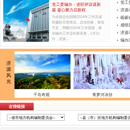
党工
党工委编办：述职评议谋新
篇 凝心聚力启新程
济源
为全面总结回顾2024年工作完成
砥砺
和履职尽责情况，总结经验，查找
感悟
不足，明晰2025年工作思路，推
济源
动编办工作迈向新高度，1月21
日，济源...
编办
济
源
风
光
千岛奇观
青萝河冰挂
友情链接