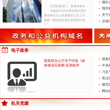
编办
示范区各部门、各事业单位：
我市
为做好2024年度济源示范区
关于
事业单位法人年度报告公示工作，
根据《事业单位登记管理暂行条
济源
例》...
电子政务
国务
国务院办公厅关于印发《政
务移动互联网 应用程序...
中央
习近
宪法
规范
网站
机关党建