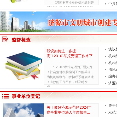
《河南省事业单位机构编制管
中共
理办法》已经2010年12月17日省
政府第78次常务会议通...
监督检查
浅议
浅议如何进一步提
高“12310”举报受理工作水平
机构
机构
“12310”举报电话的开通拓宽
清风
了社会监督机构编制工作的渠道，
编办
为机构编制部门密切联系群众搭建
了有效的工作平台，对及时发
济源
现、...
事业单位登记
关于
关于做好济源示范区2024年
度事业单位法人年度报告...
示范