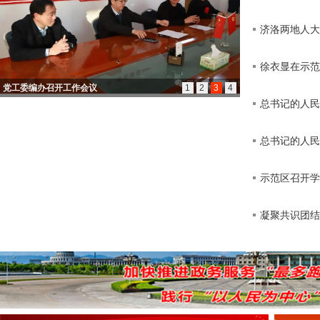
济洛两地人大
徐衣显在示范
党工委编办召开工作会议
1
2
3
4
退休不褪色 余热亦生
总书记的人民情
总书记的人民情
示范区召开学
凝聚共识团结一