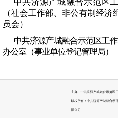
中共济源产城融合示范区
（社会工作部、非公有制经济
员会）
中共济源产城融合示范区工作
办公室（事业单位登记管理局）
主办：中共济源产城融合示范区工作委员
版权所有：中共济源产城融合示
限公司