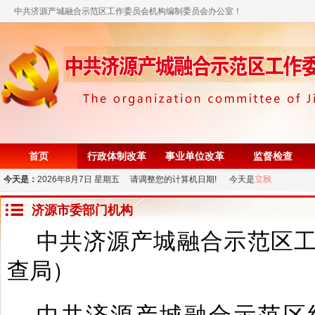
中共济源产城融合示范区工作委员会机构编制委员会办公室！
首页
行政体制改革
事业单位改革
监督检查
今天是：
2026年8月7日 星期五 请调整您的计算机日期! 今天是
立秋
济源市委部门机构
中共济源产城融合示范区
查局）