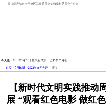
中共济源产城融合示范区工作委员会机构编制委员会办公室！
首页
行政体制改革
事业单位改革
监督检查
今天是：
2015年3月20日 星期五 农历：乙未年 二月初一
首页
->
文明创建
->
2022年文明创建
-> 正文
【新时代文明实践推动
展 “观看红色电影 做红