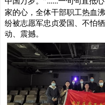
中国万岁。”
一句句直抵心
......
家的心，全体干部职工热血
纷被志愿军忠贞爱国、不怕
动、震撼。