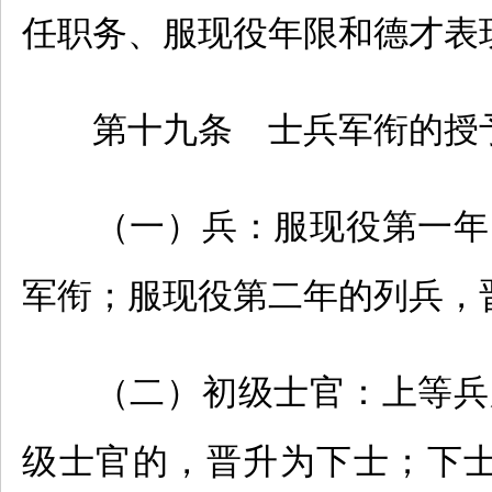
任职务、服现役年限和德才表
第十九条 士兵军衔的授
（一）兵：服现役第一年
军衔；服现役第二年的列兵，
（二）初级士官：上等兵
级士官的，晋升为下士；下士