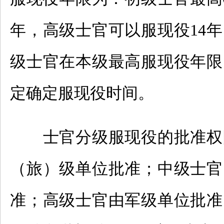
年，高级士官可以服现役14
级士官在本级最高服现役年限
定确定服现役时间。
士官分级服现役的批准权
（旅）级单位批准；中级士官
准；高级士官由军级单位批准