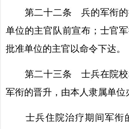
第二十二条 兵的军衔的
单位的主官队前宣布；士官军
批准单位的主官以命令下达。
第二十三条 士兵在院校
军衔的晋升，由本人隶属单位
士兵住院治疗期间军衔的