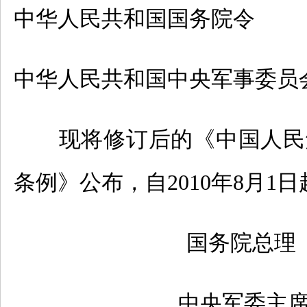
中华人民共和国国务院令
中华人民共和国中央军事委员会 
现将修订后的《中国人民
条例》公布，自2010年8月1
国务院总理 
中央军委主席