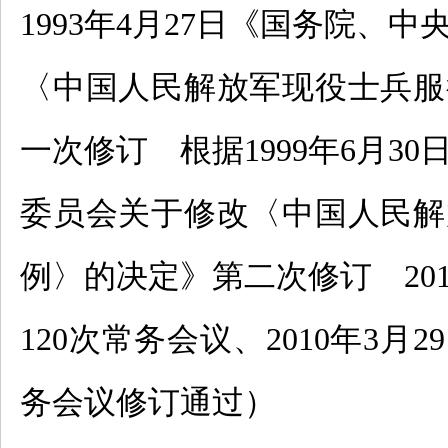
1993年4月27日《国务院、
〈中国人民解放军现役士兵服
一次修订 根据1999年6月3
委员会关于修改〈中国人民解
例〉的决定》第二次修订 201
120次常务会议、2010年3月
务会议修订通过）