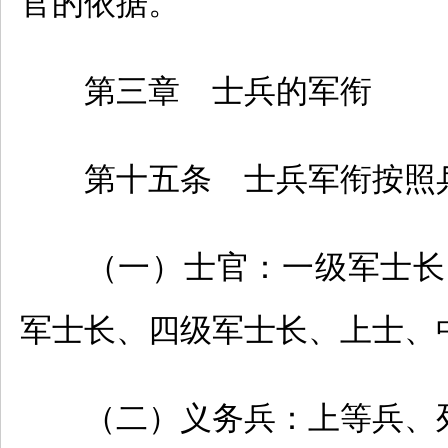
官的依据。
第三章 士兵的军衔
第十五条 士兵军衔按照兵
（一）士官：一级军士长
军士长、四级军士长、上士、
（二）义务兵：上等兵、