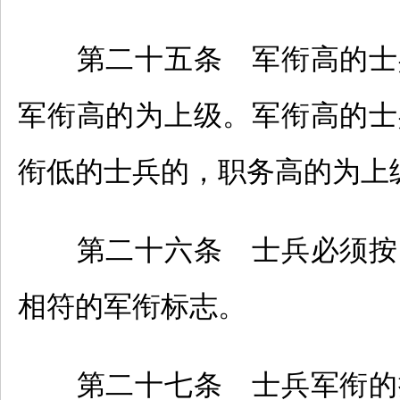
第二十五条 军衔高的士
军衔高的为上级。军衔高的士
衔低的士兵的，职务高的为上
第二十六条 士兵必须按
相符的军衔标志。
第二十七条 士兵军衔的