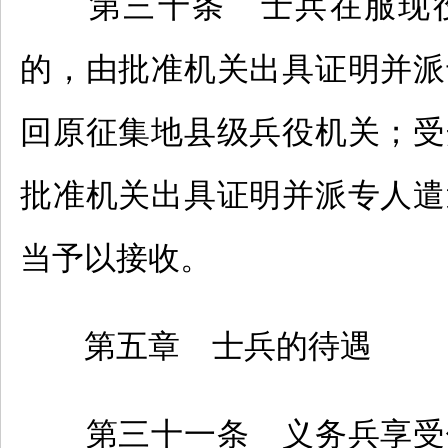
第三十条 士兵在服现役
的，由批准机关出具证明并派
回原征集地县级兵役机关；受
批准机关出具证明并派专人遣
当予以接收。
第五章 士兵的待遇
第三十一条 义务兵享受