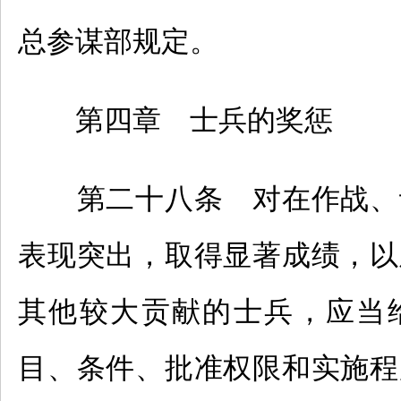
总参谋部规定。
第四章 士兵的奖惩
第二十八条 对在作战、
表现突出，取得显著成绩，以
其他较大贡献的士兵，应当
目、条件、批准权限和实施程