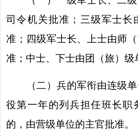
（一）一级军士长、二级
司令机关批准；三级军士长
准；四级军士长、上士由师（
准；中士、下士由团（旅）级
（二）兵的军衔由连级单
役第一年的列兵担任班长职
的，由营级单位的主官批准。