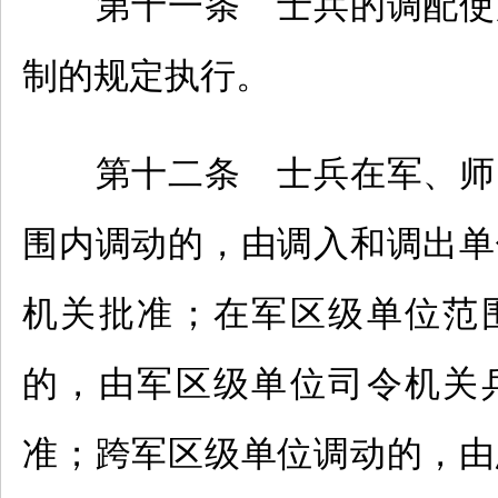
第十一条 士兵的调配使
制的规定执行。
第十二条 士兵在军、师
围内调动的，由调入和调出单
机关批准；在军区级单位范
的，由军区级单位司令机关
准；跨军区级单位调动的，由