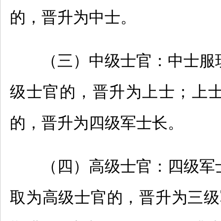
的，晋升为中士。
（三）中级士官：中士服现
级士官的，晋升为上士；上士
的，晋升为四级军士长。
（四）高级士官：四级军士
取为高级士官的，晋升为三级