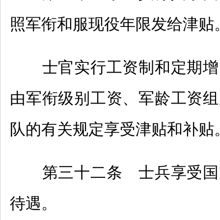
照军衔和服现役年限发给津贴
士官实行工资制和定期增
由军衔级别工资、军龄工资组
队的有关规定享受津贴和补贴
第三十二条 士兵享受国
待遇。