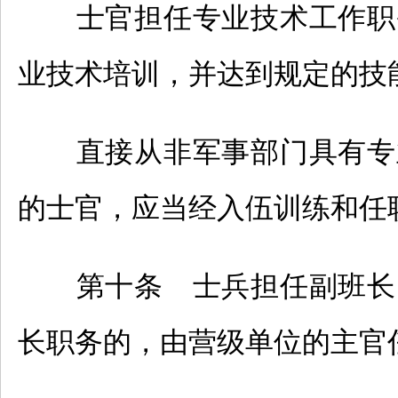
士官担任专业技术工作职
业技术培训，并达到规定的技
直接从非军事部门具有专
的士官，应当经入伍训练和任
第十条 士兵担任副班长
长职务的，由营级单位的主官