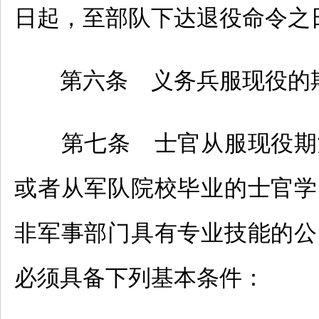
日起，至部队下达退役命令之
第六条 义务兵服现役的期
第七条 士官从服现役期
或者从军队院校毕业的士官学
非军事部门具有专业技能的公
必须具备下列基本条件：