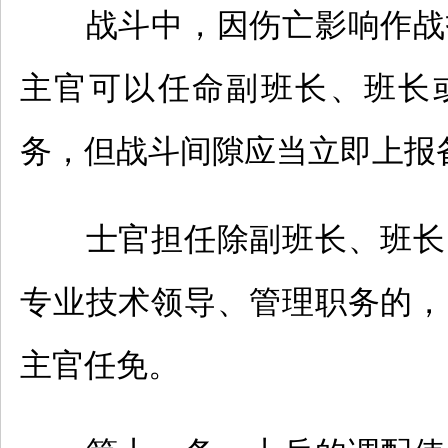
战斗中，因伤亡影响作战
主官可以任命副班长、班长
务，但战斗间隙应当立即上报
士官担任除副班长、班长
专业技术领导、管理职务的，
主官任免。