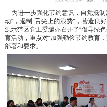
2022-07-26 12:23:44
来源：
【
为进一步强化节约意识，自觉抵制
动”，遏制“舌尖上的浪费”，营造良
源示范区党工委编办召开了“倡导绿
育活动，重点对“
加强
勤俭节约教育
，
部署和要求。